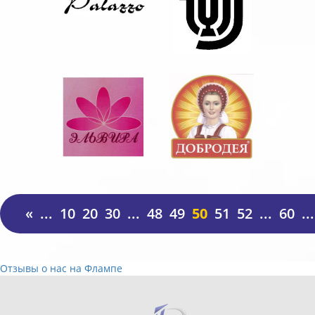
«
...
10
20
30
...
48
49
50
51
52
...
60
...
Отзывы о нас на Флампе