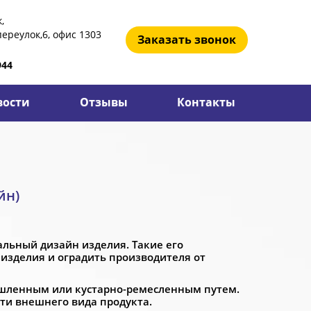
,
ереулок,6, офис 1303
Заказать звонок
944
вости
Отзывы
Контакты
йн)
альный дизайн изделия. Такие его
у изделия и оградить производителя от
ышленным или кустарно-ремесленным путем.
ти внешнего вида продукта.