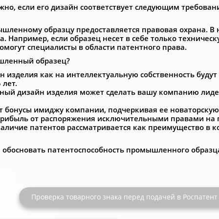
жно, если его дизайн соответствует следующим требова
ышленному образцу предоставляется правовая охрана. В 
а. Например, если образец несет в себе только техничес
омогут специалисты в области патентного права.
ышленный образец?
йн изделия как на интеллектуальную собственность буду
 лет.
ый дизайн изделия может сделать вашу компанию лидер
т бонусы имиджу компании, подчеркивая ее новаторскую
прибыль от распоряжения исключительными правами на
личие патентов рассматривается как преимущество в ко
 обосновать патентоспособность промышленного образца
Проверка товарного знака перед подачей в Роспатент