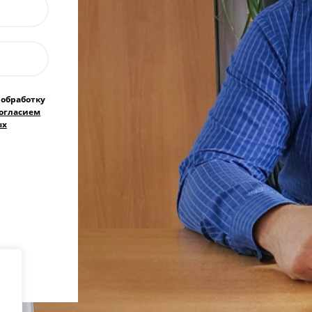
 обработку
огласием
ых