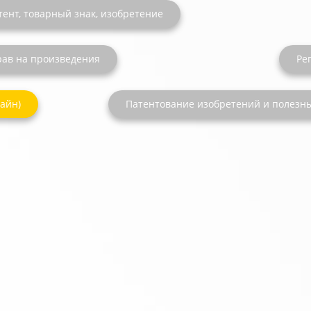
ент, товарный знак, изобретение
рав на произведения
Ре
айн)
Патентование изобретений и полезн