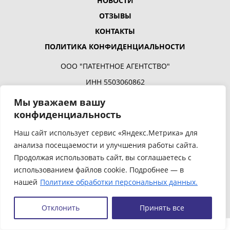
НОВОСТИ
ОТЗЫВЫ
КОНТАКТЫ
ПОЛИТИКА КОНФИДЕНЦИАЛЬНОСТИ
ООО "ПАТЕНТНОЕ АГЕНТСТВО"
ИНН 5503060862
ОГРН 1025500743542
Мы уважаем вашу
конфиденциальность
КПП 550301001
Наш сайт использует сервис «Яндекс.Метрика» для
Россия, г. Омск,
Больничный переулок,6, офис 1303
анализа посещаемости и улучшения работы сайта.
Продолжая использовать сайт, вы соглашаетесь с
+7 (3812)
904-944
использованием файлов cookie. Подробнее — в
patenta@bk.ru
нашей
Политике обработки персональных данных.
Сайт разработан IT-company
ASMART
Отклонить
Принять все